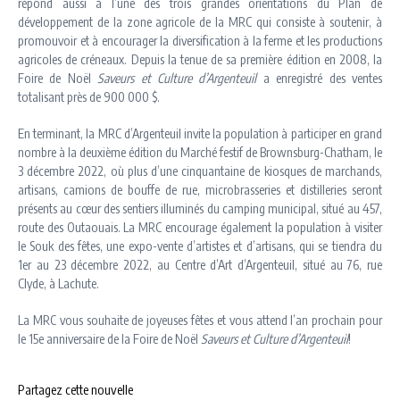
répond aussi à l’une des trois grandes orientations du Plan de
développement de la zone agricole de la MRC qui consiste à soutenir, à
promouvoir et à encourager la diversification à la ferme et les productions
agricoles de créneaux. Depuis la tenue de sa première édition en 2008, la
Foire de Noël
Saveurs et Culture d’Argenteuil
a enregistré des ventes
totalisant près de 900 000 $.
En terminant, la MRC d’Argenteuil invite la population à participer en grand
nombre à la deuxième édition du Marché festif de Brownsburg-Chatham, le
3 décembre 2022, où plus d’une cinquantaine de kiosques de marchands,
artisans, camions de bouffe de rue, microbrasseries et distilleries seront
présents au cœur des sentiers illuminés du camping municipal, situé au 457,
route des Outaouais. La MRC encourage également la population à visiter
le Souk des fêtes, une expo-vente d’artistes et d’artisans, qui se tiendra du
1er au 23 décembre 2022, au Centre d’Art d’Argenteuil, situé au 76, rue
Clyde, à Lachute.
La MRC vous souhaite de joyeuses fêtes et vous attend l’an prochain pour
le 15e anniversaire de la Foire de Noël
Saveurs et Culture d’Argenteuil
!
Partagez cette nouvelle