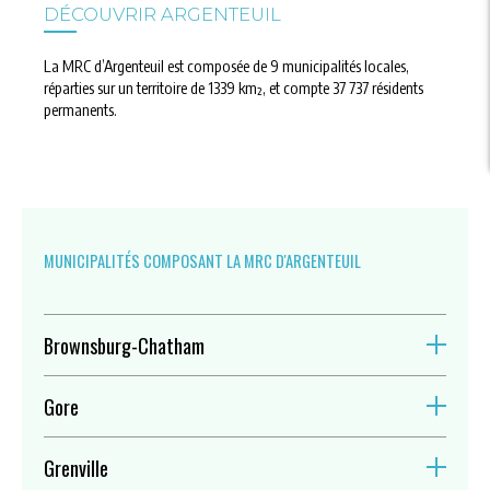
DÉCOUVRIR ARGENTEUIL
La MRC d’Argenteuil est composée de 9 municipalités locales,
réparties sur un territoire de 1339 km², et compte 37 737 résidents
permanents.
MUNICIPALITÉS COMPOSANT LA MRC D'ARGENTEUIL
Brownsburg-Chatham
Coordonnées
Gore
300, rue de l’Hôtel-de-Ville
Brownsburg-Chatham (Québec) J8G 3B4
Coordonnées
450 533-6687
Grenville
9, chemin Cambria
info@brownsburgchatham.ca