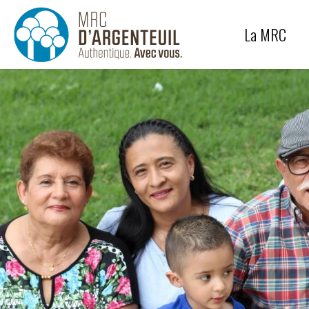
Génie
Équipe
La MRC
Protection des paysages
Carrières et sablières