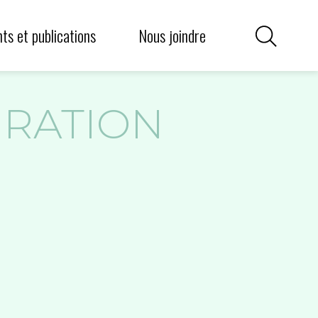
griculture communautaire
iens utiles
s et publications
Nous joindre
GRATION