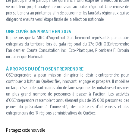
Les participants et participantes qui franchiront l’étape de la sélection locale
verront leur projet analysé de nouveau au palier régional. Une remise de
prix se tiendra au printemps afin de couronner les lauréats régionaux qui se
dirigeront ensuite vers l’étape finale de la sélection nationale.
UNE CUVÉE INSPIRANTE EN 2025
Rappelons que la MRC d’Argenteuil était fièrement représentée par quatre
entreprises du territoire lors du gala régional du 27e Défi OSEntreprendre
l’an dernier: Courte Consultation inc., Éco-Plastiques, Plomberie F. Drouin
inc. ainsi que Noémiah.
À PROPOS DU DÉFI OSENTREPRENDRE
OSEntreprendre a pour mission d’inspirer le désir d’entreprendre pour
contribuer à bâtir un Québec fier, innovant, engagé et prospère. Il mobilise
un large réseau de partenaires afin de faire rayonner les initiatives et inspirer
un plus grand nombre de personnes à passer à l’action. Les activités
d’OSEntreprendre rassemblent annuellement plus de 85 000 personnes: des
jeunes du préscolaire à l’université, des créateurs d’entreprises et des
entrepreneurs des 17 régions administratives du Québec.
Partagez cette nouvelle