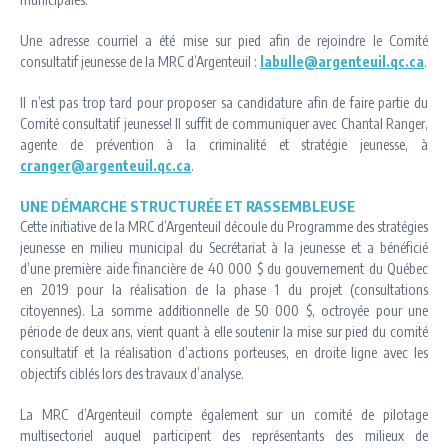
Une adresse courriel a été mise sur pied afin de rejoindre le Comité
consultatif jeunesse de la MRC d’Argenteuil :
labulle@argenteuil.qc.ca
.
Il n’est pas trop tard pour proposer sa candidature afin de faire partie du
Comité consultatif jeunesse! Il suffit de communiquer avec Chantal Ranger,
agente de prévention à la criminalité et stratégie jeunesse, à
cranger@argenteuil.qc.ca
.
UNE DÉMARCHE STRUCTURÉE ET RASSEMBLEUSE
Cette initiative de la MRC d’Argenteuil découle du Programme des stratégies
jeunesse en milieu municipal du Secrétariat à la jeunesse et a bénéficié
d’une première aide financière de 40 000 $ du gouvernement du Québec
en 2019 pour la réalisation de la phase 1 du projet (consultations
citoyennes). La somme additionnelle de 50 000 $, octroyée pour une
période de deux ans, vient quant à elle soutenir la mise sur pied du comité
consultatif et la réalisation d’actions porteuses, en droite ligne avec les
objectifs ciblés lors des travaux d’analyse.
La MRC d’Argenteuil compte également sur un comité de pilotage
multisectoriel auquel participent des représentants des milieux de