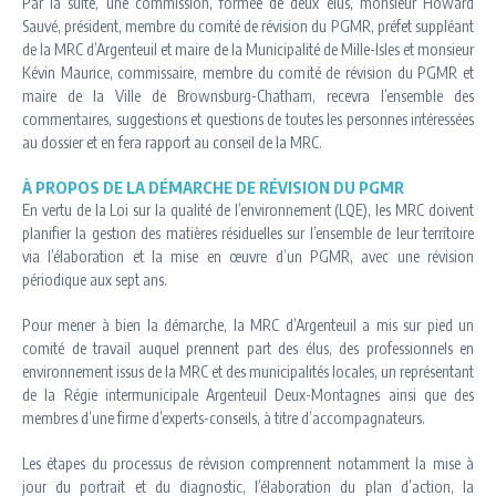
Par la suite, une commission, formée de deux élus, monsieur Howard
Sauvé, président, membre du comité de révision du PGMR, préfet suppléant
de la MRC d’Argenteuil et maire de la Municipalité de Mille-Isles et monsieur
Kévin Maurice, commissaire, membre du comité de révision du PGMR et
maire de la Ville de Brownsburg-Chatham, recevra l’ensemble des
commentaires, suggestions et questions de toutes les personnes intéressées
au dossier et en fera rapport au conseil de la MRC.
À PROPOS DE LA DÉMARCHE DE RÉVISION DU PGMR
En vertu de la Loi sur la qualité de l’environnement (LQE), les MRC doivent
planifier la gestion des matières résiduelles sur l’ensemble de leur territoire
via l’élaboration et la mise en œuvre d’un PGMR, avec une révision
périodique aux sept ans.
Pour mener à bien la démarche, la MRC d’Argenteuil a mis sur pied un
comité de travail auquel prennent part des élus, des professionnels en
environnement issus de la MRC et des municipalités locales, un représentant
de la Régie intermunicipale Argenteuil Deux-Montagnes ainsi que des
membres d’une firme d’experts-conseils, à titre d’accompagnateurs.
Les étapes du processus de révision comprennent notamment la mise à
jour du portrait et du diagnostic, l’élaboration du plan d’action, la