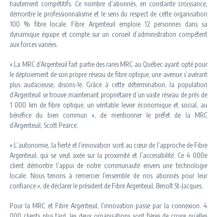
hautement compétitifs. Ce nombre d’abonnés, en constante croissance,
démontre le professionnalisme et le sens du respect de cette organisation
100 % fibre locale. Fibre Argenteuil emploie 12 personnes dans sa
dynamique équipe et compte sur un conseil d’administration compétent
aux forces variées.
« La MRC d’Argenteuil fait partie des rares MRC au Québec ayant opté pour
le déploiement de son propre réseau de fibre optique, une avenue s’avérant
plus audacieuse, disons-le. Grâce à cette détermination, la population
d’Argenteuil se trouve maintenant propriétaire d’un vaste réseau de près de
1 000 km de fibre optique, un véritable levier économique et social, au
bénéfice du bien commun », de mentionner le préfet de la MRC
d’Argenteuil, Scott Pearce.
« L’autonomie, la fierté et l’innovation sont au cœur de l’approche de Fibre
Argenteuil, qui se veut axée sur la proximité et l’accessibilité. Ce 4 000e
client démontre l’appui de notre communauté envers une technologie
locale. Nous tenons à remercier l’ensemble de nos abonnés pour leur
confiance », de déclarer le président de Fibre Argenteuil, Benoît St-Jacques.
Pour la MRC et Fibre Argenteuil, l’innovation passe par la connexion. 4
000 clients plus tard, les deux organisations sont fières de croire qu’elles