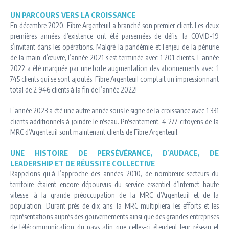
UN PARCOURS VERS LA CROISSANCE
En décembre 2020, Fibre Argenteuil a branché son premier client. Les deux
premières années d’existence ont été parsemées de défis, la COVID-19
s’invitant dans les opérations. Malgré la pandémie et l’enjeu de la pénurie
de la main-d’œuvre, l’année 2021 s’est terminée avec 1 201 clients. L’année
2022 a été marquée par une forte augmentation des abonnements avec 1
745 clients qui se sont ajoutés. Fibre Argenteuil comptait un impressionnant
total de 2 946 clients à la fin de l’année 2022!
L’année 2023 a été une autre année sous le signe de la croissance avec 1 331
clients additionnels à joindre le réseau. Présentement, 4 277 citoyens de la
MRC d’Argenteuil sont maintenant clients de Fibre Argenteuil.
UNE HISTOIRE DE PERSÉVÉRANCE, D’AUDACE, DE
LEADERSHIP ET DE RÉUSSITE COLLECTIVE
Rappelons qu’à l’approche des années 2010, de nombreux secteurs du
territoire étaient encore dépourvus du service essentiel d’Internet haute
vitesse, à la grande préoccupation de la MRC d’Argenteuil et de la
population. Durant près de dix ans, la MRC multipliera les efforts et les
représentations auprès des gouvernements ainsi que des grandes entreprises
de télécommunication du pays afin que celles-ci étendent leur réseau et