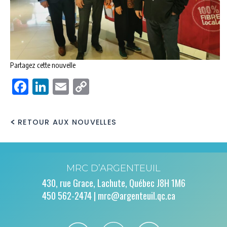
Partagez cette nouvelle
Facebook
LinkedIn
Email
Copy
Link
RETOUR AUX NOUVELLES
MRC D’ARGENTEUIL
430, rue Grace, Lachute, Québec J8H 1M6
450 562-2474 |
mrc@argenteuil.qc.ca