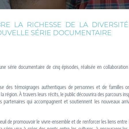
RE LA RICHESSE DE LA DIVERSI
OUVELLE SÉRIE DOCUMENTAIRE
ne série documentaire de cinq épisodes, réalisée en collaboration
se des témoignages authentiques de personnes et de familles ori
a région. À travers leurs récits, le public découvrira des parcours ins
es partenaires qui accompagnent et soutiennent les nouveaux arriv
teuil de promouvoir le vivre-ensemble et de renforcer les liens entre
 la série vise à créer des ponts entre les cultures, à encourager l