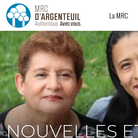
Génie
Équipe
La MRC
Protection des paysages
Carrières et sablières
NOUVELLES ET