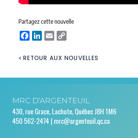
Partagez cette nouvelle
Facebook
LinkedIn
Email
Copy
Link
RETOUR AUX NOUVELLES
MRC D’ARGENTEUIL
430, rue Grace, Lachute, Québec J8H 1M6
450 562-2474 |
mrc@argenteuil.qc.ca