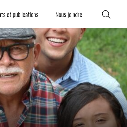
griculture communautaire
iens utiles
s et publications
Nous joindre