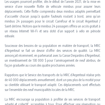
Les usagers pourront profiter, dès le début de l’année 2021, de la mise en
service d’une nouvelle flotte de véhicule minibus pour assurer leurs
déplacements. Cette flotte comprendra deux minibus adaptés permettant
d’accueillir chacun jusqu’à quatre fauteuils roulant à bord, ainsi qu’un
minibus 24 passagers pour le circuit Carrefour et le circuit Argenteuil /
Saint-Jérôme. Notons que le minibus 24 passagers offrira un accès gratuit à
un réseau Internet Wi-Fi et sera doté d’un support à vélo en période
estivale.
Soucieuse des besoins de sa population en matière de transport, la MRC
d’Argenteuil se fait un devoir d’offrir des services de qualité. La MRC
annonçait récemment, en partenariat avec la Caisse Desjardins d’Argenteuil,
un investissement de 130 000 $ pour l’aménagement de neuf abribus, de
façon graduelle au cours des quatre prochaines années.
Rappelons que le Service des transports de la MRC d’Argenteuil réalise près
de 40 000 déplacements annuellement, dont un peu plus de la moitié pour
sa clientèle utilisant le transport adapté. Ces déplacements sont effectués
sur l’ensemble des neuf municipalités locales de la MRC.
La MRC encourage sa population à profiter de ses services de transport
adapté et collectif, accessibles à tous. Pour effectuer une réservation ou