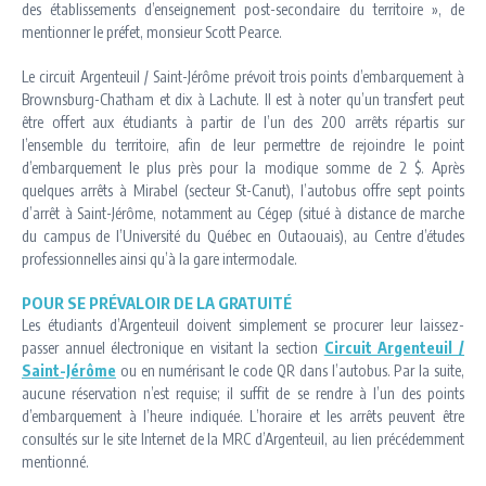
des établissements d’enseignement post-secondaire du territoire », de
mentionner le préfet, monsieur Scott Pearce.
Le circuit Argenteuil / Saint-Jérôme prévoit trois points d’embarquement à
Brownsburg-Chatham et dix à Lachute. Il est à noter qu’un transfert peut
être offert aux étudiants à partir de l’un des 200 arrêts répartis sur
l’ensemble du territoire, afin de leur permettre de rejoindre le point
d’embarquement le plus près pour la modique somme de 2 $. Après
quelques arrêts à Mirabel (secteur St-Canut), l’autobus offre sept points
d’arrêt à Saint-Jérôme, notamment au Cégep (situé à distance de marche
du campus de l’Université du Québec en Outaouais), au Centre d’études
professionnelles ainsi qu’à la gare intermodale.
POUR SE PRÉVALOIR DE LA GRATUITÉ
Les étudiants d’Argenteuil doivent simplement se procurer leur laissez-
passer annuel électronique en visitant la section
Circuit Argenteuil /
Saint-Jérôme
ou en numérisant le code QR dans l’autobus. Par la suite,
aucune réservation n’est requise; il suffit de se rendre à l’un des points
d’embarquement à l’heure indiquée. L’horaire et les arrêts peuvent être
consultés sur le site Internet de la MRC d’Argenteuil, au lien précédemment
mentionné.