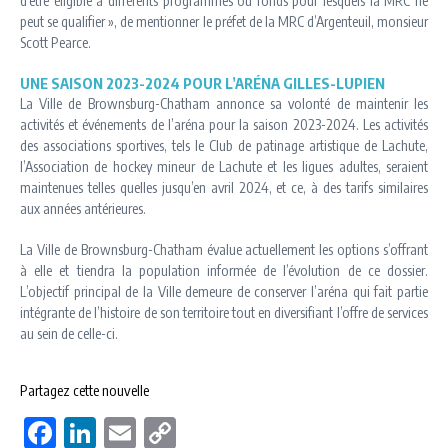
d’être éligible à différents programmes ou fonds pour lesquels la MRC ne
peut se qualifier », de mentionner le préfet de la MRC d’Argenteuil, monsieur
Scott Pearce.
UNE SAISON 2023-2024 POUR L’ARÉNA GILLES-LUPIEN
La Ville de Brownsburg-Chatham annonce sa volonté de maintenir les
activités et événements de l’aréna pour la saison 2023-2024. Les activités
des associations sportives, tels le Club de patinage artistique de Lachute,
l’Association de hockey mineur de Lachute et les ligues adultes, seraient
maintenues telles quelles jusqu’en avril 2024, et ce, à des tarifs similaires
aux années antérieures.
La Ville de Brownsburg-Chatham évalue actuellement les options s’offrant
à elle et tiendra la population informée de l’évolution de ce dossier.
L’objectif principal de la Ville demeure de conserver l’aréna qui fait partie
intégrante de l’histoire de son territoire tout en diversifiant l’offre de services
au sein de celle-ci.
Partagez cette nouvelle
Facebook
LinkedIn
Email
Copy