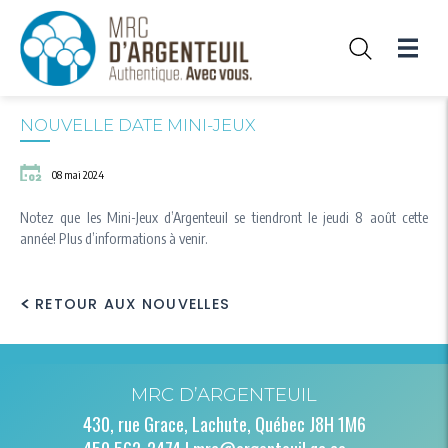
haute vitesse
la rivière des
Mission et
et
Prix et
Sondage Plan
Tournages
Outaouais
valeurs
règlements
distinctions
climat
Agriculture
Équipe
Communications
Liens utiles
Foresterie
Génie
NOUVELLE DATE MINI-JEUX
Protection des
paysages
08 mai 2024
Carrières et
sablières
Notez que les Mini-Jeux d’Argenteuil se tiendront le jeudi 8 août cette
année! Plus d’informations à venir.
RETOUR AUX NOUVELLES
MRC D’ARGENTEUIL
430, rue Grace, Lachute, Québec J8H 1M6