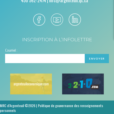
450 562-2474 |
mrc@argenteuil.qc.ca
INSCRIPTION À L’INFOLETTRE
Courriel :
MRC d’Argenteuil ©2026 |
Politique de gouvernance des renseignements
personnels