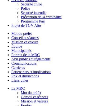
Sécurité civile
Police
Sécurité incendie
Prévention de la criminalité
Programme Pair
Projet de TGV Alto
Mot du préfet
Conseil et séances
Mission et valeurs
Équipe
Municipalités
Portrait de la MRC
Avis publics et règlements
Communications
Carrières
Partenariats et implications
Prix et distinctions
Liens utiles
La MRC
Mot du préfet
Conseil et séances
Mission et valeurs
Équipe