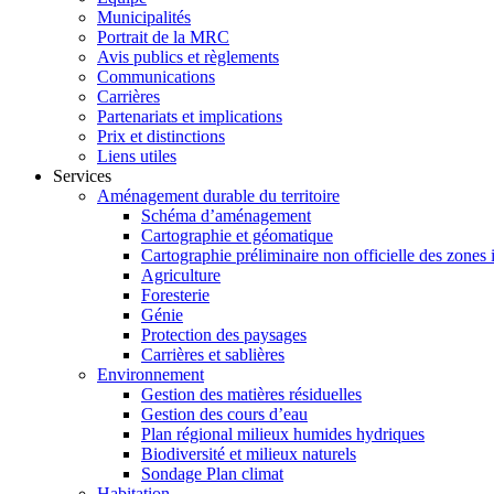
Municipalités
Portrait de la MRC
Avis publics et règlements
Communications
Carrières
Partenariats et implications
Prix et distinctions
Liens utiles
Services
Aménagement durable du territoire
Schéma d’aménagement
Cartographie et géomatique
Cartographie préliminaire non officielle des zones 
Agriculture
Foresterie
Génie
Protection des paysages
Carrières et sablières
Environnement
Gestion des matières résiduelles
Gestion des cours d’eau
Plan régional milieux humides hydriques
Biodiversité et milieux naturels
Sondage Plan climat
Habitation