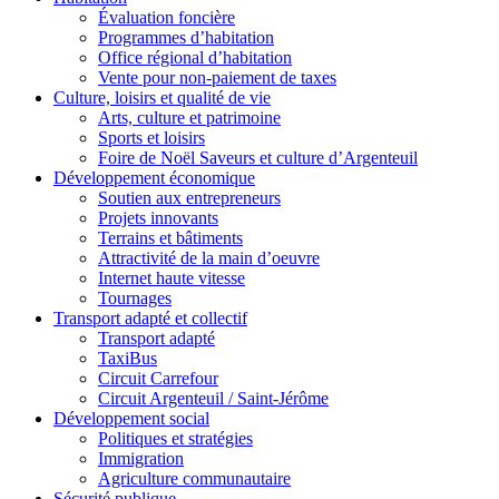
Évaluation foncière
Programmes d’habitation
Office régional d’habitation
Vente pour non-paiement de taxes
Culture, loisirs et qualité de vie
Arts, culture et patrimoine
Sports et loisirs
Foire de Noël Saveurs et culture d’Argenteuil
Développement économique
Soutien aux entrepreneurs
Projets innovants
Terrains et bâtiments
Attractivité de la main d’oeuvre
Internet haute vitesse
Tournages
Transport adapté et collectif
Transport adapté
TaxiBus
Circuit Carrefour
Circuit Argenteuil / Saint-Jérôme
Développement social
Politiques et stratégies
Immigration
Agriculture communautaire
Sécurité publique