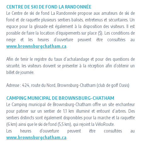
CENTRE DE SKI DE FOND LA RANDONNÉE
Le Centre de ski de fond La Randonnée propose aux amateurs de ski de
fond et de raquette plusieurs sentiers balisés, entretenus et sécuritaires. Un
espace pour la glissade est également à la disposition des visiteurs. Il est
possible de faire la location d’équipements sur place ($). Les conditions de
neige et les heures d’ouverture peuvent être consultées au
www.brownsburgchatham.ca
.
Afin de tenir le registre du taux d’achalandage et pour des questions de
sécurité, les visiteurs doivent se présenter à la réception afin d’obtenir un
billet de journée.
Adresse : 424, route du Nord, Brownsburg-Chatham (club de golf Oasis)
CAMPING MUNICIPAL DE BROWNSBURG-CHATHAM
Le Camping municipal de Brownsburg-Chatham offre un site enchanteur
pour patiner sur un sentier de 1,1 km illuminé et entouré d’arbres. Des
sentiers distincts sont également disponibles pour la marche et la raquette
(6 km) ainsi que le ski de fond (5,5 km), qui rejoint la VéloRoute.
Les heures d’ouverture peuvent être consultées au
www.brownsburgchatham.ca
.