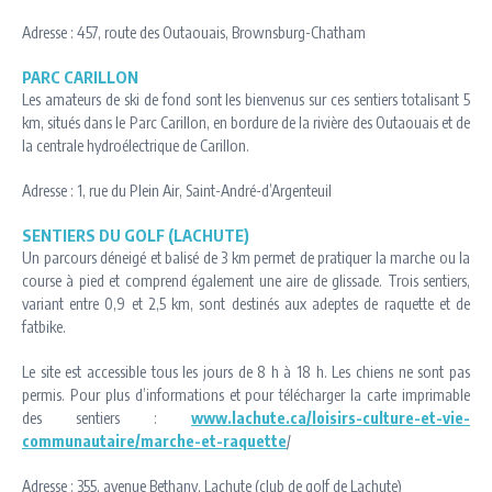
Adresse : 457, route des Outaouais, Brownsburg-Chatham
PARC CARILLON
Les amateurs de ski de fond sont les bienvenus sur ces sentiers totalisant 5
km, situés dans le Parc Carillon, en bordure de la rivière des Outaouais et de
la centrale hydroélectrique de Carillon.
Adresse : 1, rue du Plein Air, Saint-André-d’Argenteuil
SENTIERS DU GOLF (LACHUTE)
Un parcours déneigé et balisé de 3 km permet de pratiquer la marche ou la
course à pied et comprend également une aire de glissade. Trois sentiers,
variant entre 0,9 et 2,5 km, sont destinés aux adeptes de raquette et de
fatbike.
Le site est accessible tous les jours de 8 h à 18 h. Les chiens ne sont pas
permis. Pour plus d’informations et pour télécharger la carte imprimable
des sentiers :
www.lachute.ca/loisirs-culture-et-vie-
communautaire/marche-et-raquette
/
Adresse : 355, avenue Bethany, Lachute (club de golf de Lachute)