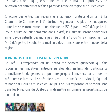
les plans économique, environnemental et humain. Le processus de
sélection des entreprises se fait à partir de l’échelon régional pour ce volet.
Chacune des entreprises recevra une adhésion gratuite d’un an à la
Chambre de Commerce et d’Industrie d’Argenteuil. De plus, les entreprises
lauréates se verront remettre un chèque de 150 $ par la MRC d’Argenteuil.
Pour la suite de leur démarche dans le défi, les lauréats seront convoqués
en entrevue virtuelle devant le jury régional le 13 ou 14 avril prochain. La
MRC d’Argenteuil souhaite la meilleure des chances aux entrepreneurs de la
région.
À PROPOS DU DÉFI OSENTREPRENDRE
Le Défi OSEntreprendre est un grand mouvement québécois qui fait
rayonner les initiatives entrepreneuriales des milliers de participants
annuellement; de jeunes du primaire jusqu’à l’université ainsi que de
créateurs d’entreprise. Il se déploie et s’enracine aux échelons local, régional
et national. Pour sa mise en œuvre, plus de 350 responsables se mobilisent
dans les 17 régions du Québec afin de mettre en lumière les projets issus de
leur milieu.