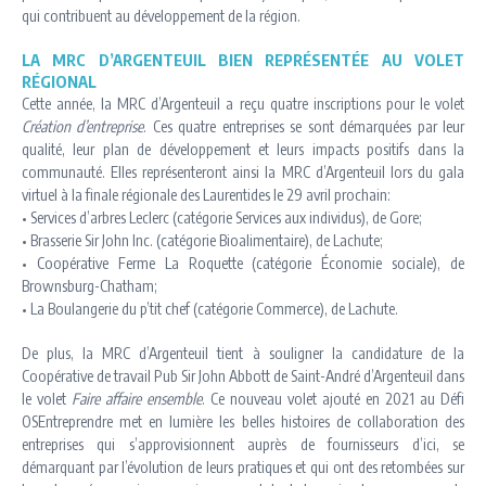
qui contribuent au développement de la région.
LA MRC D’ARGENTEUIL BIEN REPRÉSENTÉE AU VOLET
RÉGIONAL
Cette année, la MRC d’Argenteuil a reçu quatre inscriptions pour le volet
Création d’entreprise
. Ces quatre entreprises se sont démarquées par leur
qualité, leur plan de développement et leurs impacts positifs dans la
communauté. Elles représenteront ainsi la MRC d’Argenteuil lors du gala
virtuel à la finale régionale des Laurentides le 29 avril prochain:
• Services d’arbres Leclerc (catégorie Services aux individus), de Gore;
• Brasserie Sir John Inc. (catégorie Bioalimentaire), de Lachute;
• Coopérative Ferme La Roquette (catégorie Économie sociale), de
Brownsburg-Chatham;
• La Boulangerie du p’tit chef (catégorie Commerce), de Lachute.
De plus, la MRC d’Argenteuil tient à souligner la candidature de la
Coopérative de travail Pub Sir John Abbott de Saint-André d’Argenteuil dans
le volet
Faire affaire ensemble
. Ce nouveau volet ajouté en 2021 au Défi
OSEntreprendre met en lumière les belles histoires de collaboration des
entreprises qui s’approvisionnent auprès de fournisseurs d’ici, se
démarquant par l’évolution de leurs pratiques et qui ont des retombées sur