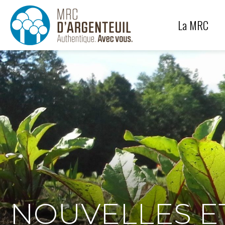
Génie
Équipe
La MRC
Protection des paysages
Carrières et sablières
NOUVELLES ET