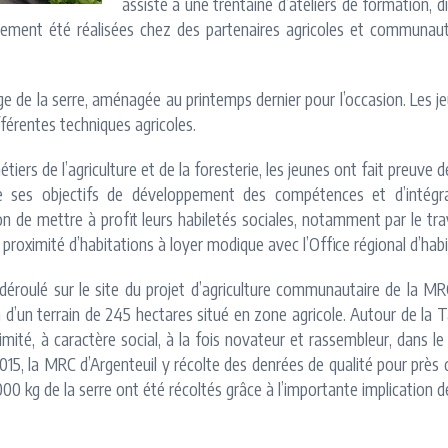
assisté à une trentaine d’ateliers de formation, 
alement été réalisées chez des partenaires agricoles et communau
ge de la serre, aménagée au printemps dernier pour l’occasion. Les j
ifférentes techniques agricoles.
tiers de l’agriculture et de la foresterie, les jeunes ont fait preuve d
e ses objectifs de développement des compétences et d’intégrati
n de mettre à profit leurs habiletés sociales, notamment par le trava
 proximité d’habitations à loyer modique avec l’Office régional d’habi
 déroulé sur le site du projet d’agriculture communautaire de la M
 d’un terrain de 245 hectares situé en zone agricole. Autour de la Ta
ité, à caractère social, à la fois novateur et rassembleur, dans le b
té 2015, la MRC d’Argenteuil y récolte des denrées de qualité pour prè
0 kg de la serre ont été récoltés grâce à l’importante implication de