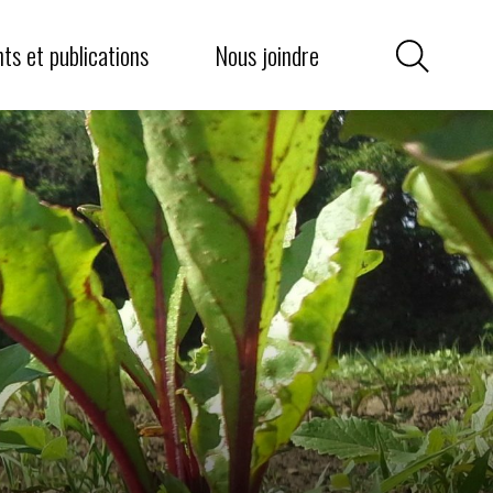
griculture communautaire
iens utiles
s et publications
Nous joindre