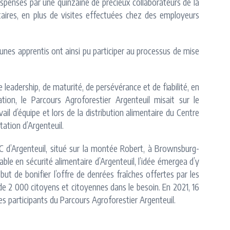
dispensés par une quinzaine de précieux collaborateurs de la
taires, en plus de visites effectuées chez des employeurs
eunes apprentis ont ainsi pu participer au processus de mise
e leadership, de maturité, de persévérance et de fiabilité, en
on, le Parcours Agroforestier Argenteuil misait sur le
il d’équipe et lors de la distribution alimentaire du Centre
tation d’Argenteuil.
RC d’Argenteuil, situé sur la montée Robert, à Brownsburg-
ble en sécurité alimentaire d’Argenteuil, l’idée émergea d’y
ut de bonifier l’offre de denrées fraîches offertes par les
s de 2 000 citoyens et citoyennes dans le besoin. En 2021, 16
s participants du Parcours Agroforestier Argenteuil.