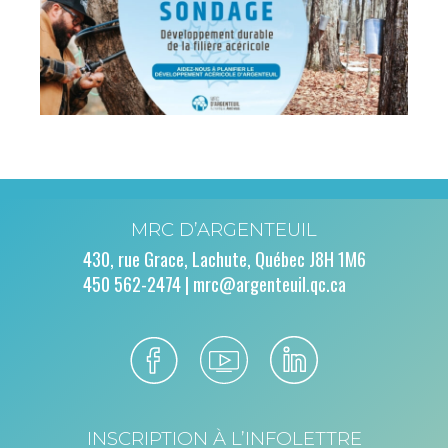
MRC D’ARGENTEUIL
430, rue Grace, Lachute, Québec J8H 1M6
450 562-2474 |
mrc@argenteuil.qc.ca
INSCRIPTION À L’INFOLETTRE