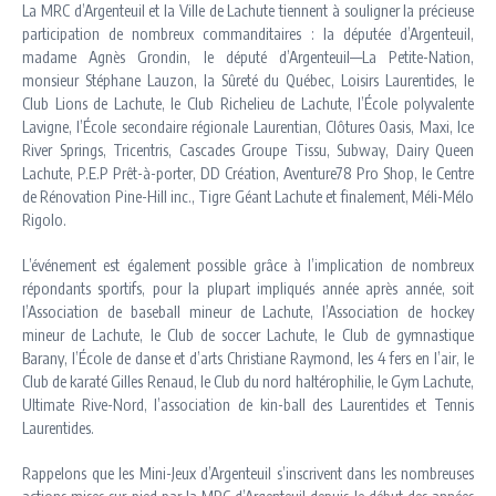
La MRC d’Argenteuil et la Ville de Lachute tiennent à souligner la précieuse
participation de nombreux commanditaires : la députée d’Argenteuil,
madame Agnès Grondin, le député d’Argenteuil—La Petite-Nation,
monsieur Stéphane Lauzon, la Sûreté du Québec, Loisirs Laurentides, le
Club Lions de Lachute, le Club Richelieu de Lachute, l’École polyvalente
Lavigne, l’École secondaire régionale Laurentian, Clôtures Oasis, Maxi, Ice
River Springs, Tricentris, Cascades Groupe Tissu, Subway, Dairy Queen
Lachute, P.E.P Prêt-à-porter, DD Création, Aventure78 Pro Shop, le Centre
de Rénovation Pine-Hill inc., Tigre Géant Lachute et finalement, Méli-Mélo
Rigolo.
L’événement est également possible grâce à l’implication de nombreux
répondants sportifs, pour la plupart impliqués année après année, soit
l’Association de baseball mineur de Lachute, l’Association de hockey
mineur de Lachute, le Club de soccer Lachute, le Club de gymnastique
Barany, l’École de danse et d’arts Christiane Raymond, les 4 fers en l’air, le
Club de karaté Gilles Renaud, le Club du nord haltérophilie, le Gym Lachute,
Ultimate Rive-Nord, l’association de kin-ball des Laurentides et Tennis
Laurentides.
Rappelons que les Mini-Jeux d’Argenteuil s’inscrivent dans les nombreuses