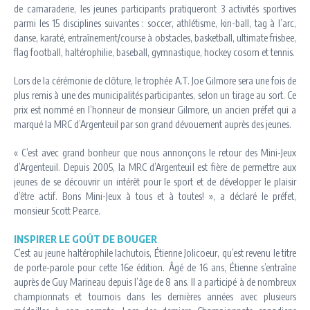
de camaraderie, les jeunes participants pratiqueront 3 activités sportives
parmi les 15 disciplines suivantes : soccer, athlétisme, kin-ball, tag à l’arc,
danse, karaté, entraînement/course à obstacles, basketball, ultimate frisbee,
flag football, haltérophilie, baseball, gymnastique, hockey cosom et tennis.
Lors de la cérémonie de clôture, le trophée A.T. Joe Gilmore sera une fois de
plus remis à une des municipalités participantes, selon un tirage au sort. Ce
prix est nommé en l’honneur de monsieur Gilmore, un ancien préfet qui a
marqué la MRC d’Argenteuil par son grand dévouement auprès des jeunes.
« C’est avec grand bonheur que nous annonçons le retour des Mini-Jeux
d’Argenteuil. Depuis 2005, la MRC d’Argenteuil est fière de permettre aux
jeunes de se découvrir un intérêt pour le sport et de développer le plaisir
d’être actif. Bons Mini-Jeux à tous et à toutes! », a déclaré le préfet,
monsieur Scott Pearce.
INSPIRER LE GOÛT DE BOUGER
C’est au jeune haltérophile lachutois, Étienne Jolicoeur, qu’est revenu le titre
de porte-parole pour cette 16e édition. Âgé de 16 ans, Étienne s’entraîne
auprès de Guy Marineau depuis l’âge de 8 ans. Il a participé à de nombreux
championnats et tournois dans les dernières années avec plusieurs