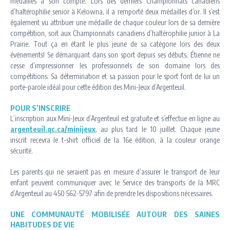
médailles à son compte. Lors des derniers Championnats canadiens
d’haltérophilie senior à Kelowna, il a remporté deux médailles d’or. Il s’est
également vu attribuer une médaille de chaque couleur lors de sa dernière
compétition, soit aux Championnats canadiens d’haltérophilie junior à La
Prairie. Tout ça en étant le plus jeune de sa catégorie lors des deux
événements! Se démarquant dans son sport depuis ses débuts, Étienne ne
cesse d’impressionner les professionnels de son domaine lors des
compétitions. Sa détermination et sa passion pour le sport font de lui un
porte-parole idéal pour cette édition des Mini-Jeux d’Argenteuil.
POUR S’INSCRIRE
L’inscription aux Mini-Jeux d’Argenteuil est gratuite et s’effectue en ligne au
argenteuil.qc.ca/minijeux
, au plus tard le 10 juillet. Chaque jeune
inscrit recevra le t-shirt officiel de la 16e édition, à la couleur orange
sécurité.
Les parents qui ne seraient pas en mesure d’assurer le transport de leur
enfant peuvent communiquer avec le Service des transports de la MRC
d’Argenteuil au 450 562-5797 afin de prendre les dispositions nécessaires.
UNE COMMUNAUTÉ MOBILISÉE AUTOUR DES SAINES
HABITUDES DE VIE