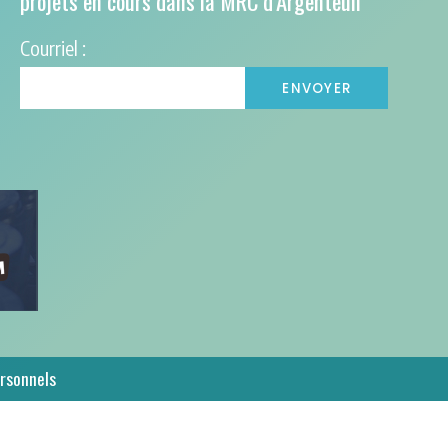
projets en cours dans la MRC d’Argenteuil
Courriel :
rsonnels