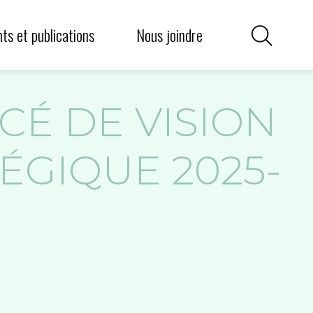
griculture communautaire
iens utiles
s et publications
Nous joindre
É DE VISION
ÉGIQUE 2025-