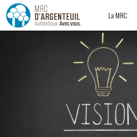
Génie
Équipe
La MRC
Protection des paysages
Carrières et sablières