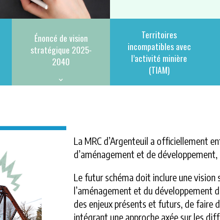
Territoires
Énoncé de vision
incompatibles avec
stratégique 2025-
l’activité minière
2040
(TIAM)
La MRC d’Argenteuil a officiellement e
d’aménagement et de développement, do
Le futur schéma doit inclure une vision s
l’aménagement et du développement du t
des enjeux présents et futurs, de faire
intégrant une approche axée sur les dif