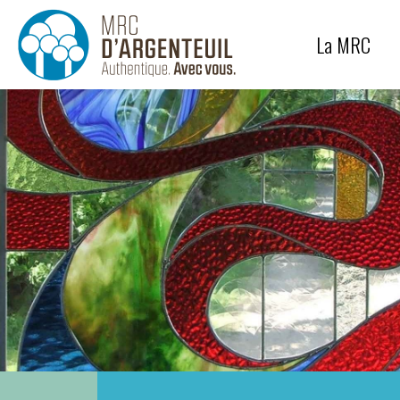
Génie
Équipe
La MRC
Protection des paysages
Carrières et sablières