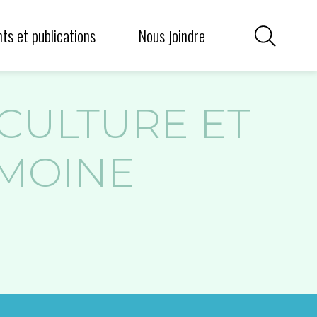
griculture communautaire
iens utiles
s et publications
Nous joindre
 CULTURE ET
IMOINE