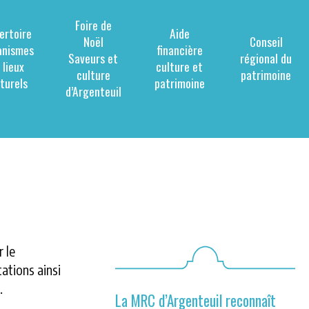
Foire de
ertoire
Aide
Noël
Conseil
anismes
financière
Saveurs et
régional du
 lieux
culture et
culture
patrimoine
lturels
patrimoine
d’Argenteuil
 le
tations ainsi
.
La MRC d’Argenteuil reconnaît