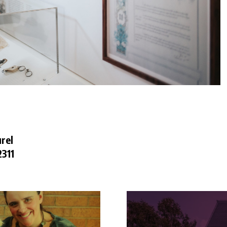
rel
2311