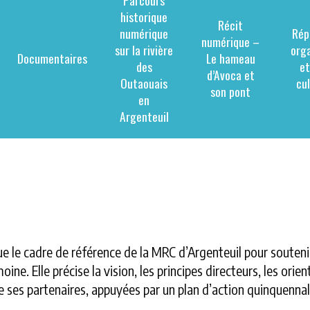
historique
Récit
numérique
Rép
numérique –
sur la rivière
org
Documentaires
Le hameau
des
et
d’Avoca et
Outaouais
cu
son pont
en
Argenteuil
ue le cadre de référence de la MRC d’Argenteuil pour soutenir
ne. Elle précise la vision, les principes directeurs, les orien
de ses partenaires, appuyées par un plan d’action quinquennal