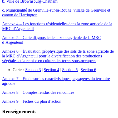
b. Ville de Brownsburg-Chatham
c. Municipalité de Grenville-sur-la-Rouge, village de Grenville et
canton de Harrington
Annexe 4 – Les fonctions résidentielles dans la zone agricole de la
MRC d’Argenteuil
Annexe 5 – Carte diagnostic de la zone agricole de la MRC
d’Argenteuil
Annexe 6 – Évaluation géophysique des sols de la zone agricole de
la MRC d’Argenteuil pour la diversification des productions
végétales et la remise en culture des terres sous-occupées
Cartes:
Section 3
|
Section 4
|
Section 5
|
Section 6
Annexe 7 – Étude sur les caractéristiques paysagères du territoire
agricole
Annexe 8 – Comptes rendus des rencontres
Annexe 9 – Fiches du plan d’action
Renseignements