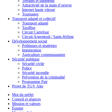
Terrains et bâtiments
Attractivité de la main d’oeuvre
Internet haute vitesse
Tournages
Transport adapté et collectif
Transport adapté
TaxiBus
Circuit Carrefour
Circuit Argenteuil / Saint-Jérôme
Développement social
Politiques et stratégies
Immigration
Agriculture communautaire
Sécurité publique
Sécurité civile
Police
Sécurité incendie
Prévention de la criminalité
Programme Pair
Projet de TGV Alto
Mot du préfet
Conseil et séances
Mission et valeurs
Équipe